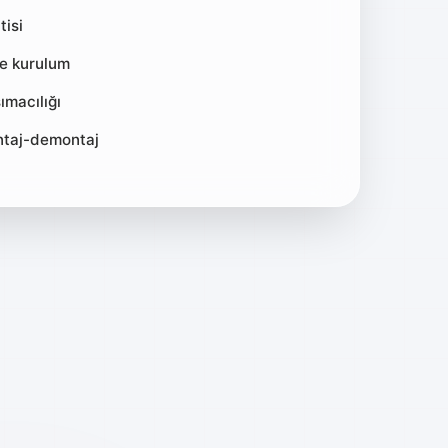
tisi
ve kurulum
ımacılığı
ntaj-demontaj