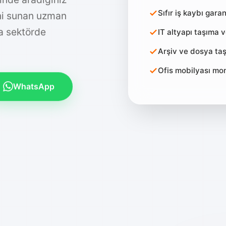
inde aradığınız
Sıfır iş kaybı garan
ini sunan uzman
IT altyapı taşıma 
na sektörde
Arşiv ve dosya taş
Ofis mobilyası mo
WhatsApp