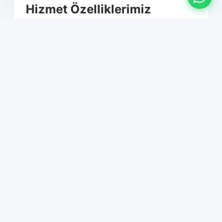
Hizmet Özelliklerimiz
01
Sıfır iş kaybı garantisi
02
IT altyapı taşıma ve kurulum
03