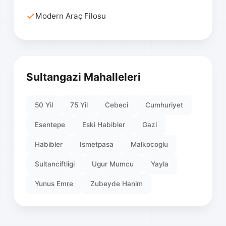
Modern Araç Filosu
Sultangazi Mahalleleri
50 Yil
75 Yil
Cebeci
Cumhuriyet
Esentepe
Eski Habibler
Gazi
Habibler
Ismetpasa
Malkocoglu
Sultanciftligi
Ugur Mumcu
Yayla
Yunus Emre
Zubeyde Hanim