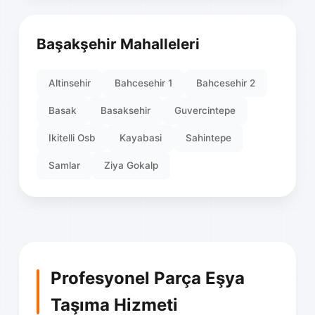
Başakşehir Mahalleleri
Altinsehir
Bahcesehir 1
Bahcesehir 2
Basak
Basaksehir
Guvercintepe
Ikitelli Osb
Kayabasi
Sahintepe
Samlar
Ziya Gokalp
Profesyonel Parça Eşya
Taşıma Hizmeti