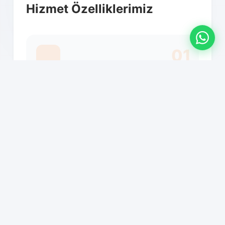
Hizmet Özelliklerimiz
01
Profesyonel paketleme ve
ambalajlama
02
Mobilya montaj-demontaj hizmeti