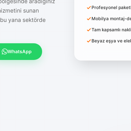
bölgesinde aradığınız
Profesyonel pake
 hizmetini sunan
Mobilya montaj-de
 bu yana sektörde
Tam kapsamlı nakli
Beyaz eşya ve ele
WhatsApp