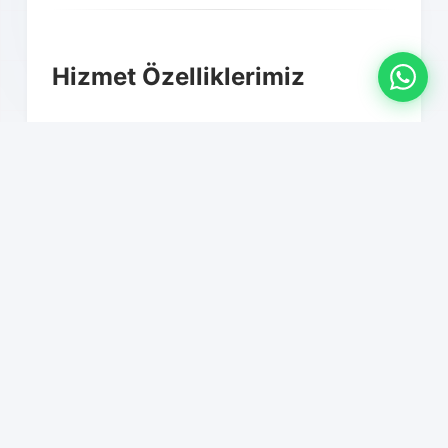
Hizmet Özelliklerimiz
01
Profesyonel paketleme ve
ambalajlama
02
Mobilya montaj-demontaj hizmeti