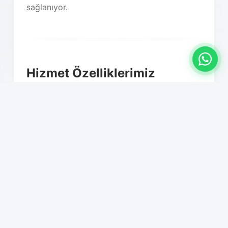
sağlanıyor.
Hizmet Özelliklerimiz
01
Profesyonel paketleme ve
ambalajlama
02