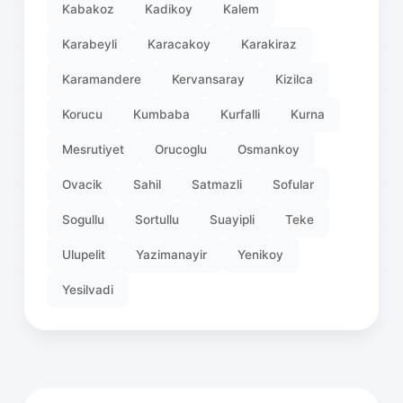
Kabakoz
Kadikoy
Kalem
Karabeyli
Karacakoy
Karakiraz
Karamandere
Kervansaray
Kizilca
Korucu
Kumbaba
Kurfalli
Kurna
Mesrutiyet
Orucoglu
Osmankoy
Ovacik
Sahil
Satmazli
Sofular
Sogullu
Sortullu
Suayipli
Teke
Ulupelit
Yazimanayir
Yenikoy
Yesilvadi