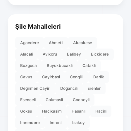
Şile Mahalleleri
Agacdere
Ahmetli
Akcakese
Alacali
Avikoru
Balibey
Bickidere
Bozgoca
Buyukbucakli
Catakli
Cavus
Cayirbasi
Cengilli
Darlik
Degirmen Cayiri
Dogancili
Erenler
Esenceli
Gokmasli
Gocbeyli
Goksu
Hacikasim
Hasanli
Hacilli
Imrendere
Imrenli
Isakoy