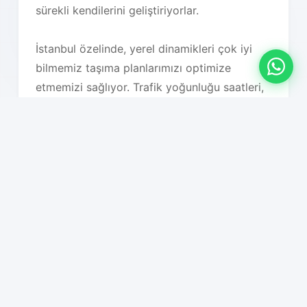
sürekli kendilerini geliştiriyorlar.
İstanbul özelinde, yerel dinamikleri çok iyi
bilmemiz taşıma planlarımızı optimize
etmemizi sağlıyor. Trafik yoğunluğu saatleri,
hava koşulları, bölgesel özellikler, bina tipleri,
park imkanları ve diğer tüm lojistik faktörleri
detaylı olarak analiz ederek en uygun taşıma
planını oluşturuyoruz. Bu sayede hem süreç
hızlanıyor hem de maliyet optimizasyonu
sağlanıyor.
Hizmet Özelliklerimiz