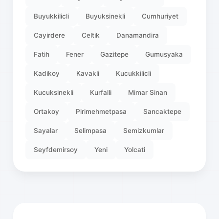
Buyukkilicli
Buyuksinekli
Cumhuriyet
Cayirdere
Celtik
Danamandira
Fatih
Fener
Gazitepe
Gumusyaka
Kadikoy
Kavakli
Kucukkilicli
Kucuksinekli
Kurfalli
Mimar Sinan
Ortakoy
Pirimehmetpasa
Sancaktepe
Sayalar
Selimpasa
Semizkumlar
Seyfdemirsoy
Yeni
Yolcati