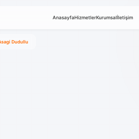
Anasayfa
Hizmetler
Kurumsal
İletişim
Asagi Dudullu