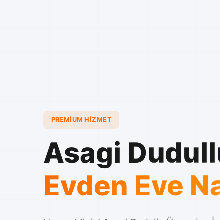
PREMIUM HIZMET
Asagi Dudull
Evden Eve Na