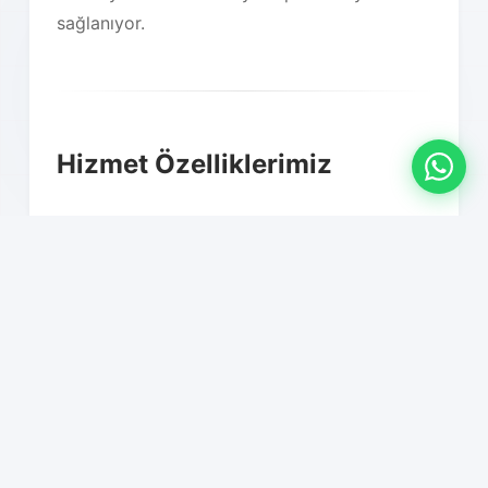
sağlanıyor.
Hizmet Özelliklerimiz
01
Profesyonel paketleme ve
ambalajlama
02