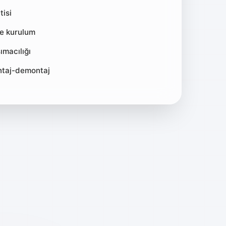
tisi
ve kurulum
ımacılığı
ntaj-demontaj