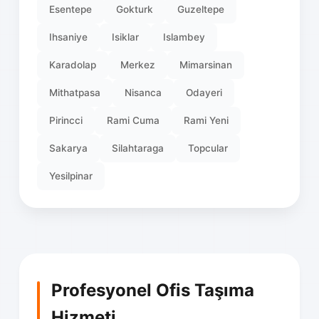
Esentepe
Gokturk
Guzeltepe
Ihsaniye
Isiklar
Islambey
Karadolap
Merkez
Mimarsinan
Mithatpasa
Nisanca
Odayeri
Pirincci
Rami Cuma
Rami Yeni
Sakarya
Silahtaraga
Topcular
Yesilpinar
Profesyonel Ofis Taşıma
Hizmeti