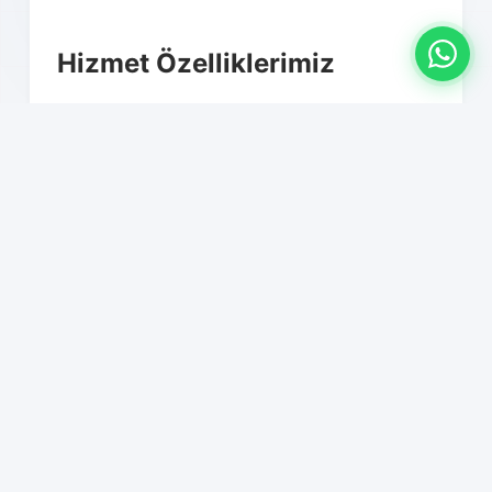
Hizmet Özelliklerimiz
01
Sıfır iş kaybı garantisi
02
IT altyapı taşıma ve kurulum