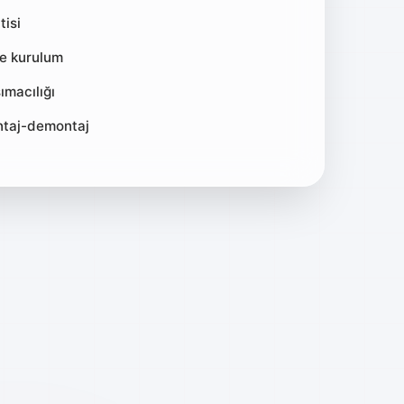
tisi
ve kurulum
ımacılığı
ntaj-demontaj