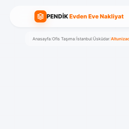
PENDİK
Evden Eve Nakliyat
Anasayfa
/
Ofis Taşıma
/
İstanbul
/
Üsküdar
/
Altuniza