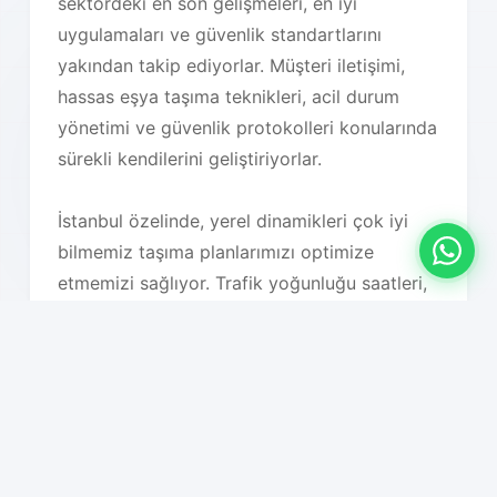
sektördeki en son gelişmeleri, en iyi
uygulamaları ve güvenlik standartlarını
yakından takip ediyorlar. Müşteri iletişimi,
hassas eşya taşıma teknikleri, acil durum
yönetimi ve güvenlik protokolleri konularında
sürekli kendilerini geliştiriyorlar.
İstanbul özelinde, yerel dinamikleri çok iyi
bilmemiz taşıma planlarımızı optimize
etmemizi sağlıyor. Trafik yoğunluğu saatleri,
hava koşulları, bölgesel özellikler, bina tipleri,
park imkanları ve diğer tüm lojistik faktörleri
detaylı olarak analiz ederek en uygun taşıma
planını oluşturuyoruz. Bu sayede hem süreç
hızlanıyor hem de maliyet optimizasyonu
sağlanıyor.