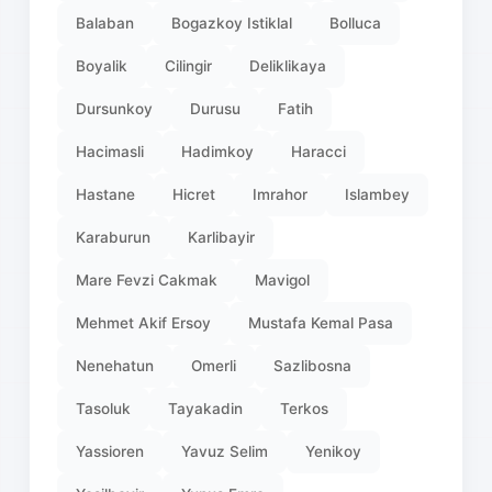
Balaban
Bogazkoy Istiklal
Bolluca
Boyalik
Cilingir
Deliklikaya
Dursunkoy
Durusu
Fatih
Hacimasli
Hadimkoy
Haracci
Hastane
Hicret
Imrahor
Islambey
Karaburun
Karlibayir
Mare Fevzi Cakmak
Mavigol
Mehmet Akif Ersoy
Mustafa Kemal Pasa
Nenehatun
Omerli
Sazlibosna
Tasoluk
Tayakadin
Terkos
Yassioren
Yavuz Selim
Yenikoy