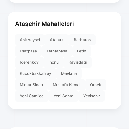
Ataşehir Mahalleleri
Asikveysel
Ataturk
Barbaros
Esatpasa
Ferhatpasa
Fetih
Icerenkoy
Inonu
Kayisdagi
Kucukbakkalkoy
Mevlana
Mimar Sinan
Mustafa Kemal
Ornek
Yeni Camlica
Yeni Sahra
Yenisehir