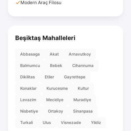
Modern Araç Filosu
Beşiktaş Mahalleleri
Abbasaga
Akat
Arnavutkoy
Balmumcu
Bebek
Cihannuma
Dikilitas
Etiler
Gayrettepe
Konaklar
Kurucesme
Kultur
Levazim
Mecidiye
Muradiye
Nisbetiye
Ortakoy
Sinanpasa
Turkali
Ulus
Visnezade
Yildiz