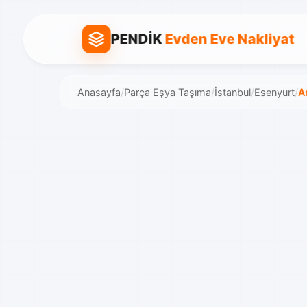
PENDİK
Evden Eve Nakliyat
Anasayfa
/
Parça Eşya Taşıma
/
İstanbul
/
Esenyurt
/
Ar