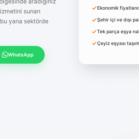
bölgesinde aradığınız
Ekonomik fiyatlan
hizmetini sunan
Şehir içi ve dışı p
 bu yana sektörde
Tek parça eşya nak
Çeyiz eşyası taşı
WhatsApp