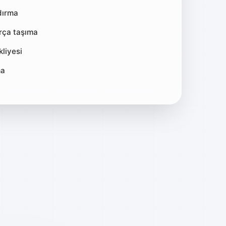
dırma
arça taşıma
liyesi
ma