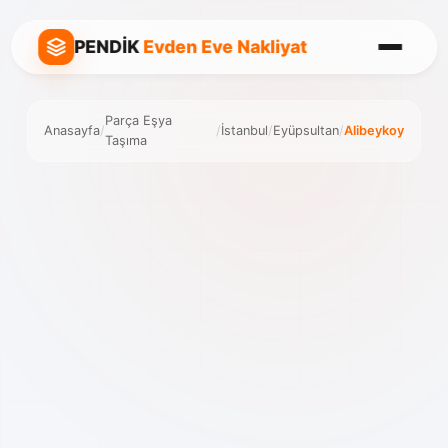
PENDİK
Evden Eve Nakliyat
Parça Eşya
Anasayfa
/
/
İstanbul
/
Eyüpsultan
/
Alibeykoy
Taşıma