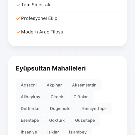
Tam Sigortalı
Profesyonel Ekip
Modern Araç Filosu
Eyüpsultan Mahalleleri
Agsacni
Akpinar
Aksemsettin
Alibeykoy
Circcir
Ciftalan
Defterdar
Dugmeciler
Emniyettepe
Esentepe
Gokturk
Guzeltepe
Ihsaniye
Isiklar
Islambey