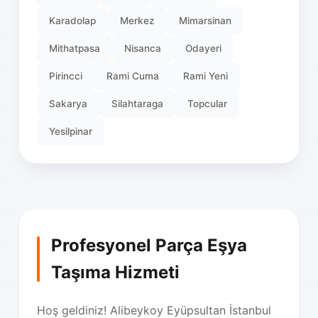
Karadolap
Merkez
Mimarsinan
Mithatpasa
Nisanca
Odayeri
Pirincci
Rami Cuma
Rami Yeni
Sakarya
Silahtaraga
Topcular
Yesilpinar
Profesyonel Parça Eşya
Taşıma Hizmeti
Hoş geldiniz! Alibeykoy Eyüpsultan İstanbul