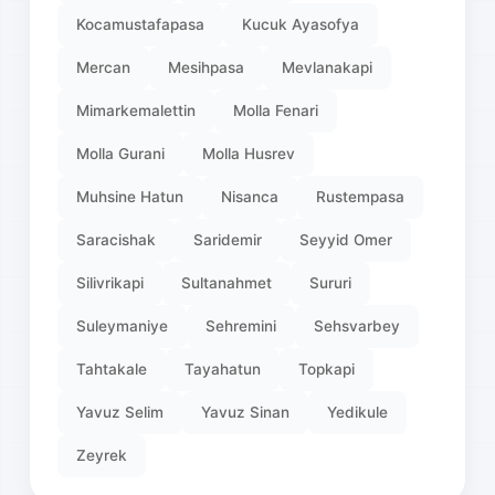
Kocamustafapasa
Kucuk Ayasofya
Mercan
Mesihpasa
Mevlanakapi
Mimarkemalettin
Molla Fenari
Molla Gurani
Molla Husrev
Muhsine Hatun
Nisanca
Rustempasa
Saracishak
Saridemir
Seyyid Omer
Silivrikapi
Sultanahmet
Sururi
Suleymaniye
Sehremini
Sehsvarbey
Tahtakale
Tayahatun
Topkapi
Yavuz Selim
Yavuz Sinan
Yedikule
Zeyrek