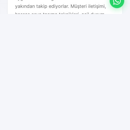
yakından takip ediyorlar. Müşteri iletişimi,
hassas eşya taşıma teknikleri, acil durum
yönetimi ve güvenlik protokolleri konularında
sürekli kendilerini geliştiriyorlar.
İstanbul özelinde, yerel dinamikleri çok iyi
bilmemiz taşıma planlarımızı optimize
etmemizi sağlıyor. Trafik yoğunluğu saatleri,
hava koşulları, bölgesel özellikler, bina tipleri,
park imkanları ve diğer tüm lojistik faktörleri
detaylı olarak analiz ederek en uygun taşıma
planını oluşturuyoruz. Bu sayede hem süreç
hızlanıyor hem de maliyet optimizasyonu
sağlanıyor.