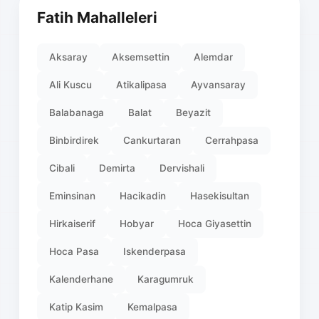
Fatih Mahalleleri
Aksaray
Aksemsettin
Alemdar
Ali Kuscu
Atikalipasa
Ayvansaray
Balabanaga
Balat
Beyazit
Binbirdirek
Cankurtaran
Cerrahpasa
Cibali
Demirta
Dervishali
Eminsinan
Hacikadin
Hasekisultan
Hirkaiserif
Hobyar
Hoca Giyasettin
Hoca Pasa
Iskenderpasa
Kalenderhane
Karagumruk
Katip Kasim
Kemalpasa