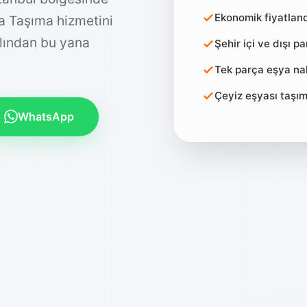
tanbul bölgesinde
Ekonomik fiyatlan
ya Taşıma hizmetini
Şehir içi ve dışı p
ılından bu yana
Tek parça eşya nak
Çeyiz eşyası taşı
WhatsApp