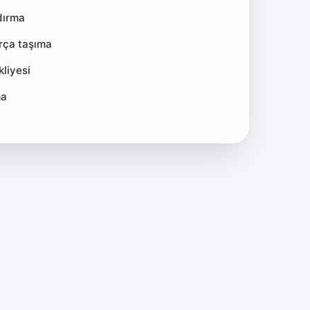
dırma
arça taşıma
liyesi
ma