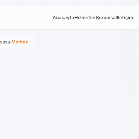
Anasayfa
Hizmetler
Kurumsal
İletişim
paşa
/
Merkez