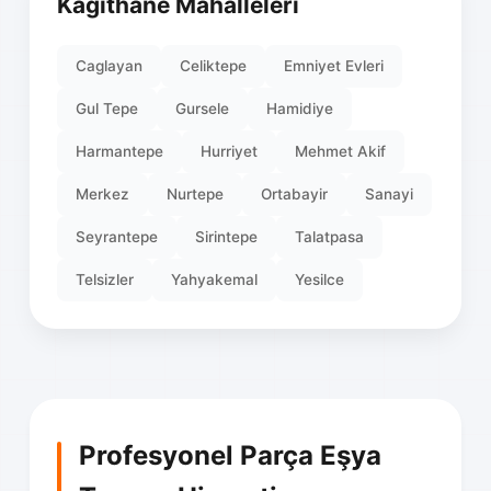
Kağıthane Mahalleleri
Caglayan
Celiktepe
Emniyet Evleri
Gul Tepe
Gursele
Hamidiye
Harmantepe
Hurriyet
Mehmet Akif
Merkez
Nurtepe
Ortabayir
Sanayi
Seyrantepe
Sirintepe
Talatpasa
Telsizler
Yahyakemal
Yesilce
Profesyonel Parça Eşya