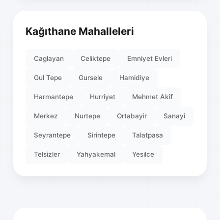
Kağıthane Mahalleleri
Caglayan
Celiktepe
Emniyet Evleri
Gul Tepe
Gursele
Hamidiye
Harmantepe
Hurriyet
Mehmet Akif
Merkez
Nurtepe
Ortabayir
Sanayi
Seyrantepe
Sirintepe
Talatpasa
Telsizler
Yahyakemal
Yesilce