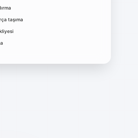
dırma
arça taşıma
liyesi
ma