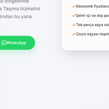
ul bölgesinde
Ekonomik fiyatlan
ya Taşıma hizmetini
Şehir içi ve dışı p
ılından bu yana
Tek parça eşya nak
Çeyiz eşyası taşı
WhatsApp