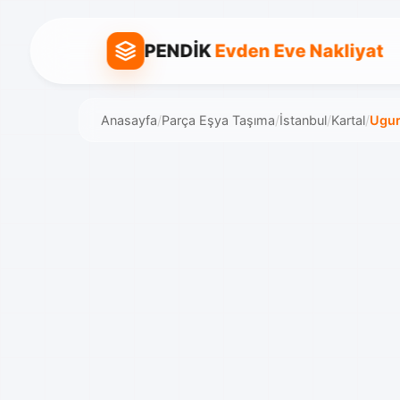
PENDİK
Evden Eve Nakliyat
Anasayfa
/
Parça Eşya Taşıma
/
İstanbul
/
Kartal
/
Ugu