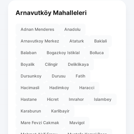
Arnavutköy Mahalleleri
Adnan Menderes
Anadolu
Arnavutkoy Merkez
Ataturk
Baklali
Balaban
Bogazkoy Istiklal
Bolluca
Boyalik
Cilingir
Deliklikaya
Dursunkoy
Durusu
Fatih
Hacimasli
Hadimkoy
Haracci
Hastane
Hicret
Imrahor
Islambey
Karaburun
Karlibayir
Mare Fevzi Cakmak
Mavigol