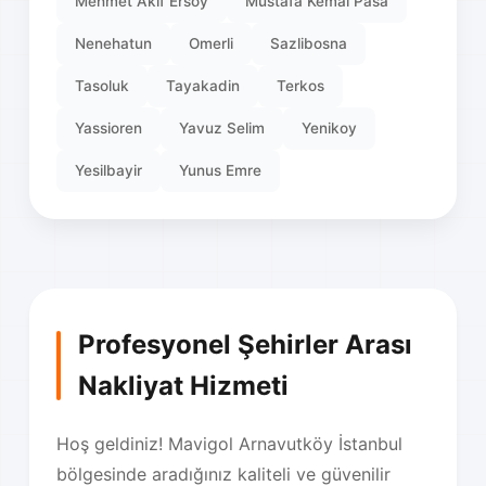
Mehmet Akif Ersoy
Mustafa Kemal Pasa
Nenehatun
Omerli
Sazlibosna
Tasoluk
Tayakadin
Terkos
Yassioren
Yavuz Selim
Yenikoy
Yesilbayir
Yunus Emre
Profesyonel Şehirler Arası
Nakliyat Hizmeti
Hoş geldiniz! Mavigol Arnavutköy İstanbul
bölgesinde aradığınız kaliteli ve güvenilir