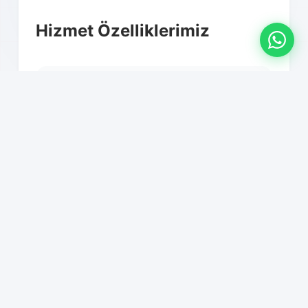
Hizmet Özelliklerimiz
01
81 ile nakliyat hizmeti
02
Kapıdan kapıya teslimat