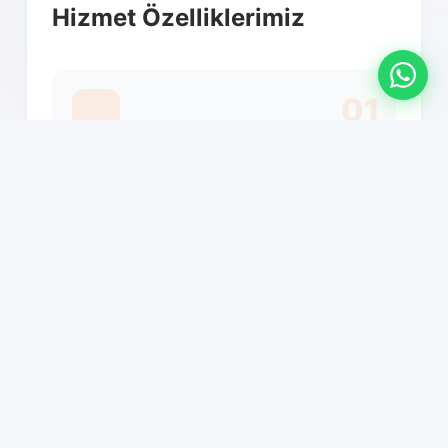
Hizmet Özelliklerimiz
01
81 ile nakliyat hizmeti
02
Kapıdan kapıya teslimat
03