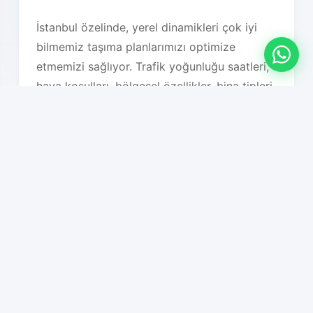
İstanbul özelinde, yerel dinamikleri çok iyi
bilmemiz taşıma planlarımızı optimize
etmemizi sağlıyor. Trafik yoğunluğu saatleri,
hava koşulları, bölgesel özellikler, bina tipleri,
park imkanları ve diğer tüm lojistik faktörleri
detaylı olarak analiz ederek en uygun taşıma
planını oluşturuyoruz. Bu sayede hem süreç
hızlanıyor hem de maliyet optimizasyonu
sağlanıyor.
Hizmet Özelliklerimiz