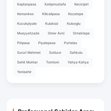
Kaptanpasa
Katipmustafa
Kecicipiri
Kemankes
Kilicalipasa
Kocatepe
Kucukpiyale
Kulaksiz
Kulooglu
Mueyyetzade
Omer Avni
Ornektepe
Piripasa
Piyalepasa
Purtelas
Sururi Mehmet
Sutluce
Sahkulu
Sehit Muhtar
Tomtom
Yahya Kahya
Yenisehir