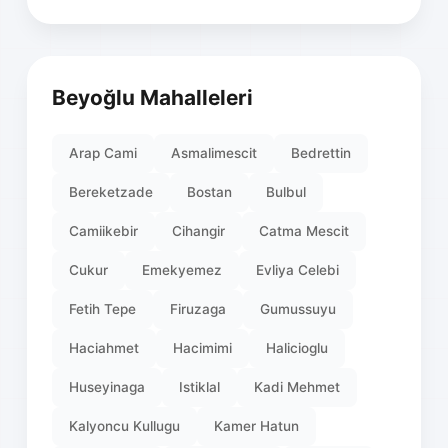
Beyoğlu Mahalleleri
Arap Cami
Asmalimescit
Bedrettin
Bereketzade
Bostan
Bulbul
Camiikebir
Cihangir
Catma Mescit
Cukur
Emekyemez
Evliya Celebi
Fetih Tepe
Firuzaga
Gumussuyu
Haciahmet
Hacimimi
Halicioglu
Huseyinaga
Istiklal
Kadi Mehmet
Kalyoncu Kullugu
Kamer Hatun