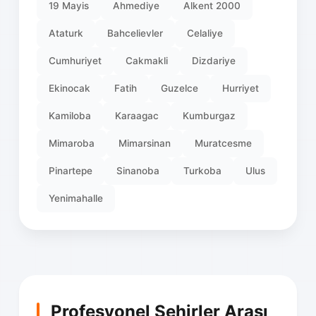
19 Mayis
Ahmediye
Alkent 2000
Ataturk
Bahcelievler
Celaliye
Cumhuriyet
Cakmakli
Dizdariye
Ekinocak
Fatih
Guzelce
Hurriyet
Kamiloba
Karaagac
Kumburgaz
Mimaroba
Mimarsinan
Muratcesme
Pinartepe
Sinanoba
Turkoba
Ulus
Yenimahalle
Profesyonel Şehirler Arası