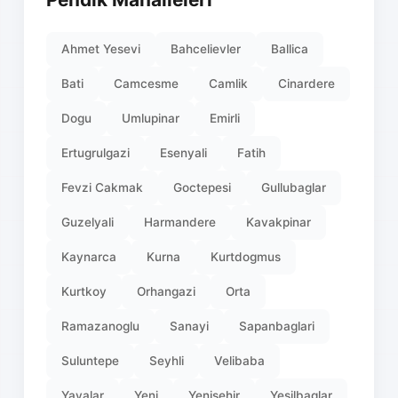
Ahmet Yesevi
Bahcelievler
Ballica
Bati
Camcesme
Camlik
Cinardere
Dogu
Umlupinar
Emirli
Ertugrulgazi
Esenyali
Fatih
Fevzi Cakmak
Goctepesi
Gullubaglar
Guzelyali
Harmandere
Kavakpinar
Kaynarca
Kurna
Kurtdogmus
Kurtkoy
Orhangazi
Orta
Ramazanoglu
Sanayi
Sapanbaglari
Suluntepe
Seyhli
Velibaba
Yayalar
Yeni
Yenisehir
Yesilbaglar