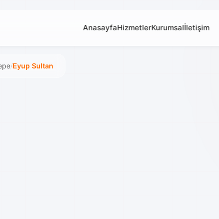
Anasayfa
Hizmetler
Kurumsal
İletişim
epe
/
Eyup Sultan