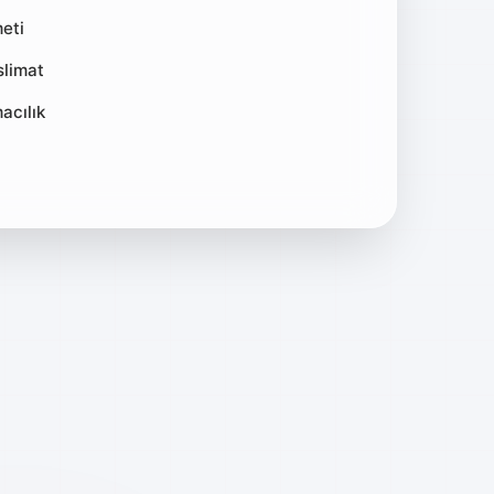
meti
slimat
acılık