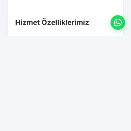
Hizmet Özelliklerimiz
01
Profesyonel paketleme ve
ambalajlama
02
Mobilya montaj-demontaj hizmeti