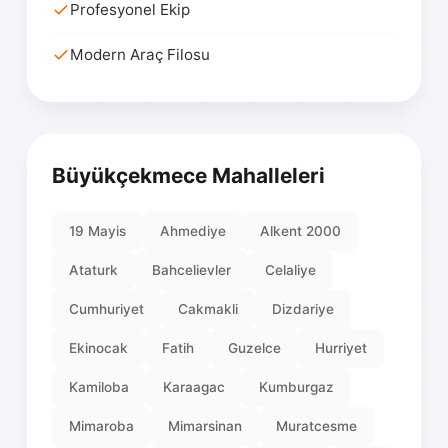
Profesyonel Ekip
Modern Araç Filosu
Büyükçekmece Mahalleleri
19 Mayis
Ahmediye
Alkent 2000
Ataturk
Bahcelievler
Celaliye
Cumhuriyet
Cakmakli
Dizdariye
Ekinocak
Fatih
Guzelce
Hurriyet
Kamiloba
Karaagac
Kumburgaz
Mimaroba
Mimarsinan
Muratcesme