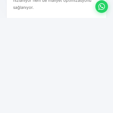
hızlanıyor hem de maliyet optimizasyonu
sağlanıyor.
Hizmet Özelliklerimiz
01
Sıfır iş kaybı garantisi
02