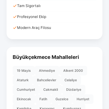
Tam Sigortalı
Profesyonel Ekip
Modern Araç Filosu
Büyükçekmece Mahalleleri
19 Mayis
Ahmediye
Alkent 2000
Ataturk
Bahcelievler
Celaliye
Cumhuriyet
Cakmakli
Dizdariye
Ekinocak
Fatih
Guzelce
Hurriyet
Kamiloba
Karaagac
Kumburgaz