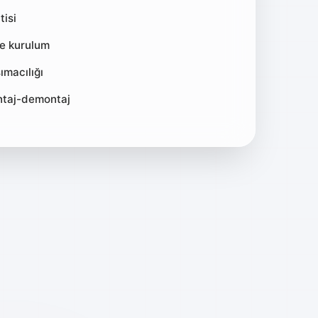
tisi
ve kurulum
ımacılığı
ntaj-demontaj