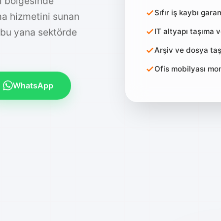
ul bölgesinde
Sıfır iş kaybı garan
ıma hizmetini sunan
IT altyapı taşıma 
 bu yana sektörde
Arşiv ve dosya taş
Ofis mobilyası mo
WhatsApp