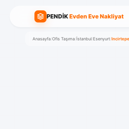
PENDİK
Evden Eve Nakliyat
Anasayfa
/
Ofis Taşıma
/
İstanbul
/
Esenyurt
/
Incirtep