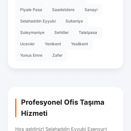
Piyale Pasa
Saadetdere
Sanayi
Selahaddin Eyyubi
Sultaniye
Suleymaniye
Sehitler
Talatpasa
Ucevler
Yenikent
Yesilkent
Yunus Emre
Zafer
Profesyonel Ofis Taşıma
Hizmeti
Hoş geldiniz! Selahaddin Eyyubi Esenyurt