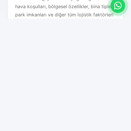
hava koşulları, bölgesel özellikler, bina tipleri,
park imkanları ve diğer tüm lojistik faktörleri
detaylı olarak analiz ederek en uygun taşıma
planını oluşturuyoruz. Bu sayede hem süreç
hızlanıyor hem de maliyet optimizasyonu
sağlanıyor.
Hizmet Özelliklerimiz
01
Sıfır iş kaybı garantisi