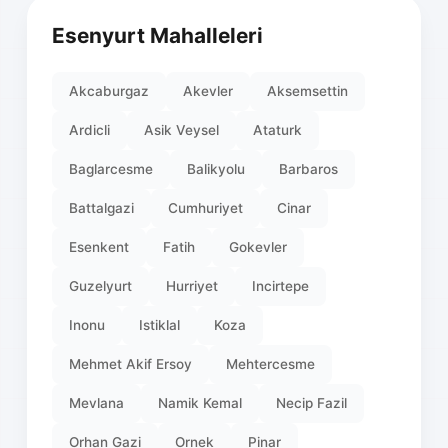
Esenyurt Mahalleleri
Akcaburgaz
Akevler
Aksemsettin
Ardicli
Asik Veysel
Ataturk
Baglarcesme
Balikyolu
Barbaros
Battalgazi
Cumhuriyet
Cinar
Esenkent
Fatih
Gokevler
Guzelyurt
Hurriyet
Incirtepe
Inonu
Istiklal
Koza
Mehmet Akif Ersoy
Mehtercesme
Mevlana
Namik Kemal
Necip Fazil
Orhan Gazi
Ornek
Pinar