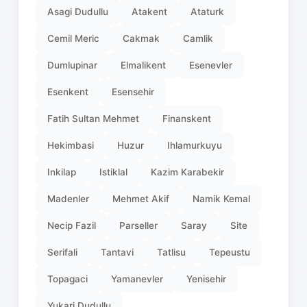
Asagi Dudullu
Atakent
Ataturk
Cemil Meric
Cakmak
Camlik
Dumlupinar
Elmalikent
Esenevler
Esenkent
Esensehir
Fatih Sultan Mehmet
Finanskent
Hekimbasi
Huzur
Ihlamurkuyu
Inkilap
Istiklal
Kazim Karabekir
Madenler
Mehmet Akif
Namik Kemal
Necip Fazil
Parseller
Saray
Site
Serifali
Tantavi
Tatlisu
Tepeustu
Topagaci
Yamanevler
Yenisehir
Yukari Dudullu