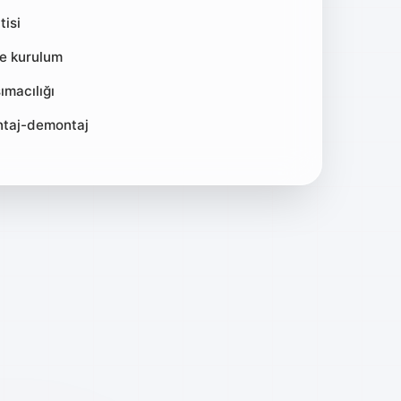
tisi
ve kurulum
ımacılığı
ntaj-demontaj