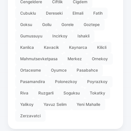
Cengeldere
Ciftlik
Cigdem
Cubuklu
Dereseki
Elmali
Fatih
Goksu
Gollu
Gorele
Goztepe
Gumussuyu
Incirkoy
Ishakli
Kanlica
Kavacik
Kaynarca
Kilicli
Mahmutsevketpasa
Merkez
Ornekoy
Ortacesme
Oyumce
Pasabahce
Pasamandira
Polonezkoy
Poyrazkoy
Riva
Ruzgarli
Soguksu
Tokatky
Yalikoy
Yavuz Selim
Yeni Mahalle
Zerzavatci