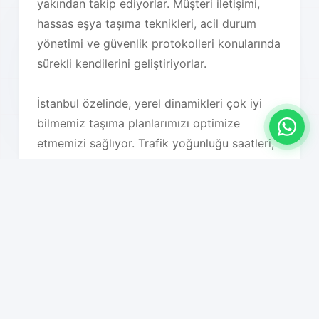
yakından takip ediyorlar. Müşteri iletişimi,
hassas eşya taşıma teknikleri, acil durum
yönetimi ve güvenlik protokolleri konularında
sürekli kendilerini geliştiriyorlar.
İstanbul özelinde, yerel dinamikleri çok iyi
bilmemiz taşıma planlarımızı optimize
etmemizi sağlıyor. Trafik yoğunluğu saatleri,
hava koşulları, bölgesel özellikler, bina tipleri,
park imkanları ve diğer tüm lojistik faktörleri
detaylı olarak analiz ederek en uygun taşıma
planını oluşturuyoruz. Bu sayede hem süreç
hızlanıyor hem de maliyet optimizasyonu
sağlanıyor.