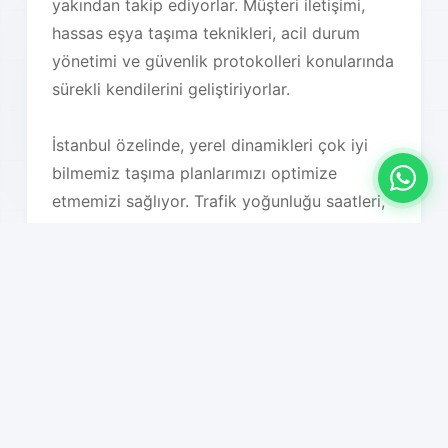
yakından takip ediyorlar. Müşteri iletişimi,
hassas eşya taşıma teknikleri, acil durum
yönetimi ve güvenlik protokolleri konularında
sürekli kendilerini geliştiriyorlar.
İstanbul özelinde, yerel dinamikleri çok iyi
bilmemiz taşıma planlarımızı optimize
etmemizi sağlıyor. Trafik yoğunluğu saatleri,
hava koşulları, bölgesel özellikler, bina tipleri,
park imkanları ve diğer tüm lojistik faktörleri
detaylı olarak analiz ederek en uygun taşıma
planını oluşturuyoruz. Bu sayede hem süreç
hızlanıyor hem de maliyet optimizasyonu
sağlanıyor.