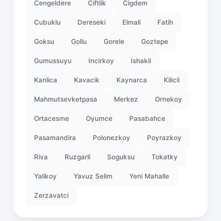
Cengeldere
Ciftlik
Cigdem
Cubuklu
Dereseki
Elmali
Fatih
Goksu
Gollu
Gorele
Goztepe
Gumussuyu
Incirkoy
Ishakli
Kanlica
Kavacik
Kaynarca
Kilicli
Mahmutsevketpasa
Merkez
Ornekoy
Ortacesme
Oyumce
Pasabahce
Pasamandira
Polonezkoy
Poyrazkoy
Riva
Ruzgarli
Soguksu
Tokatky
Yalikoy
Yavuz Selim
Yeni Mahalle
Zerzavatci