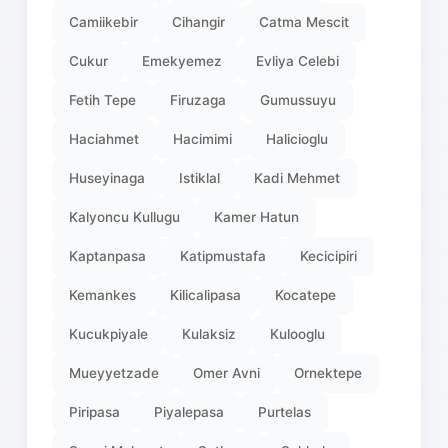
Camiikebir
Cihangir
Catma Mescit
Cukur
Emekyemez
Evliya Celebi
Fetih Tepe
Firuzaga
Gumussuyu
Haciahmet
Hacimimi
Halicioglu
Huseyinaga
Istiklal
Kadi Mehmet
Kalyoncu Kullugu
Kamer Hatun
Kaptanpasa
Katipmustafa
Kecicipiri
Kemankes
Kilicalipasa
Kocatepe
Kucukpiyale
Kulaksiz
Kulooglu
Mueyyetzade
Omer Avni
Ornektepe
Piripasa
Piyalepasa
Purtelas