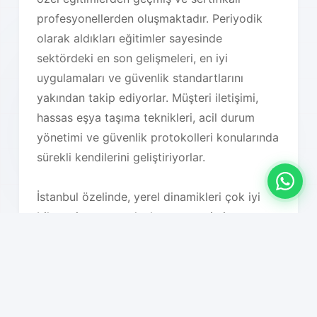
profesyonellerden oluşmaktadır. Periyodik
olarak aldıkları eğitimler sayesinde
sektördeki en son gelişmeleri, en iyi
uygulamaları ve güvenlik standartlarını
yakından takip ediyorlar. Müşteri iletişimi,
hassas eşya taşıma teknikleri, acil durum
yönetimi ve güvenlik protokolleri konularında
sürekli kendilerini geliştiriyorlar.
İstanbul özelinde, yerel dinamikleri çok iyi
bilmemiz taşıma planlarımızı optimize
etmemizi sağlıyor. Trafik yoğunluğu saatleri,
hava koşulları, bölgesel özellikler, bina tipleri,
park imkanları ve diğer tüm lojistik faktörleri
detaylı olarak analiz ederek en uygun taşıma
planını oluşturuyoruz. Bu sayede hem süreç