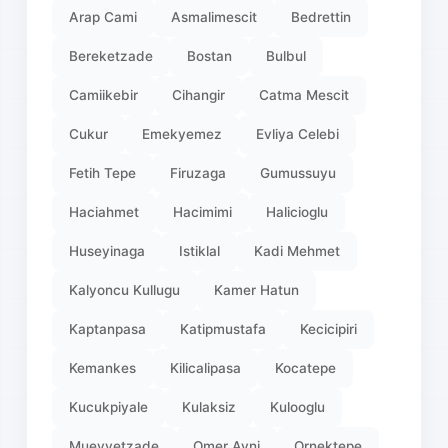
Arap Cami
Asmalimescit
Bedrettin
Bereketzade
Bostan
Bulbul
Camiikebir
Cihangir
Catma Mescit
Cukur
Emekyemez
Evliya Celebi
Fetih Tepe
Firuzaga
Gumussuyu
Haciahmet
Hacimimi
Halicioglu
Huseyinaga
Istiklal
Kadi Mehmet
Kalyoncu Kullugu
Kamer Hatun
Kaptanpasa
Katipmustafa
Kecicipiri
Kemankes
Kilicalipasa
Kocatepe
Kucukpiyale
Kulaksiz
Kulooglu
Mueyyetzade
Omer Avni
Ornektepe