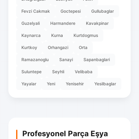
Fevzi Cakmak
Goctepesi
Gullubaglar
Guzelyali
Harmandere
Kavakpinar
Kaynarca
Kurna
Kurtdogmus
Kurtkoy
Orhangazi
Orta
Ramazanoglu
Sanayi
Sapanbaglari
Suluntepe
Seyhli
Velibaba
Yayalar
Yeni
Yenisehir
Yesilbaglar
Profesyonel Parça Eşya