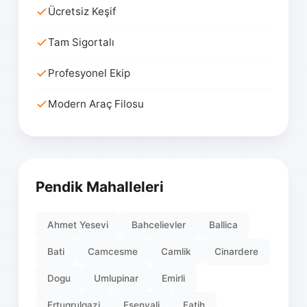
Ücretsiz Keşif
Tam Sigortalı
Profesyonel Ekip
Modern Araç Filosu
Pendik Mahalleleri
Ahmet Yesevi
Bahcelievler
Ballica
Bati
Camcesme
Camlik
Cinardere
Dogu
Umlupinar
Emirli
Ertugrulgazi
Esenyali
Fatih