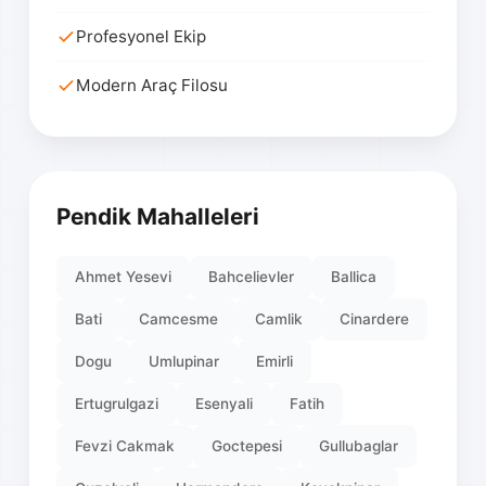
Profesyonel Ekip
Modern Araç Filosu
Pendik Mahalleleri
Ahmet Yesevi
Bahcelievler
Ballica
Bati
Camcesme
Camlik
Cinardere
Dogu
Umlupinar
Emirli
Ertugrulgazi
Esenyali
Fatih
Fevzi Cakmak
Goctepesi
Gullubaglar