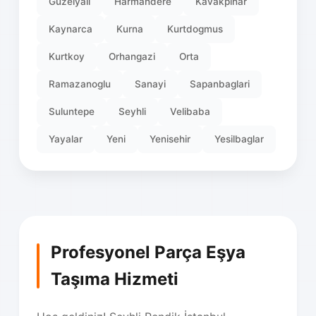
Guzelyali
Harmandere
Kavakpinar
Kaynarca
Kurna
Kurtdogmus
Kurtkoy
Orhangazi
Orta
Ramazanoglu
Sanayi
Sapanbaglari
Suluntepe
Seyhli
Velibaba
Yayalar
Yeni
Yenisehir
Yesilbaglar
Profesyonel Parça Eşya
Taşıma Hizmeti