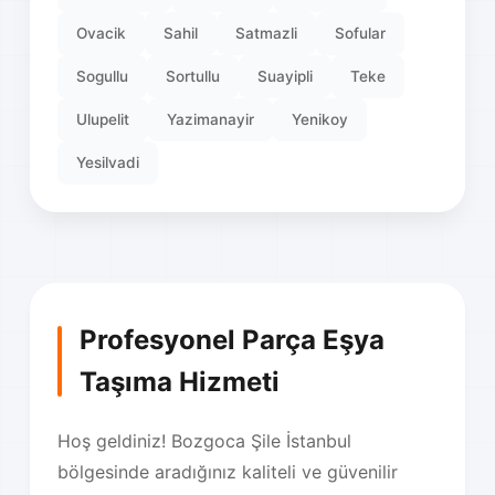
Ovacik
Sahil
Satmazli
Sofular
Sogullu
Sortullu
Suayipli
Teke
Ulupelit
Yazimanayir
Yenikoy
Yesilvadi
Profesyonel Parça Eşya
Taşıma Hizmeti
Hoş geldiniz! Bozgoca Şile İstanbul
bölgesinde aradığınız kaliteli ve güvenilir