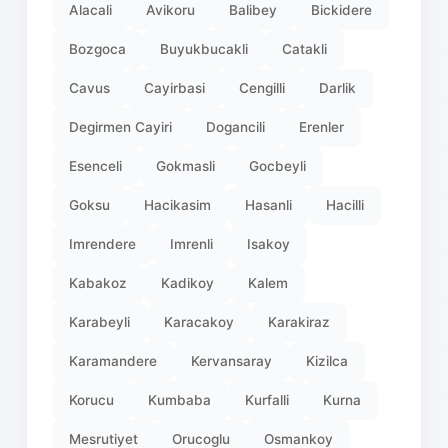
Alacali
Avikoru
Balibey
Bickidere
Bozgoca
Buyukbucakli
Catakli
Cavus
Cayirbasi
Cengilli
Darlik
Degirmen Cayiri
Dogancili
Erenler
Esenceli
Gokmasli
Gocbeyli
Goksu
Hacikasim
Hasanli
Hacilli
Imrendere
Imrenli
Isakoy
Kabakoz
Kadikoy
Kalem
Karabeyli
Karacakoy
Karakiraz
Karamandere
Kervansaray
Kizilca
Korucu
Kumbaba
Kurfalli
Kurna
Mesrutiyet
Orucoglu
Osmankoy