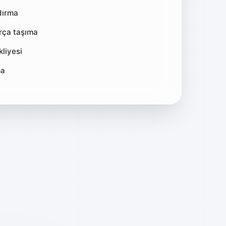
dırma
arça taşıma
liyesi
ma