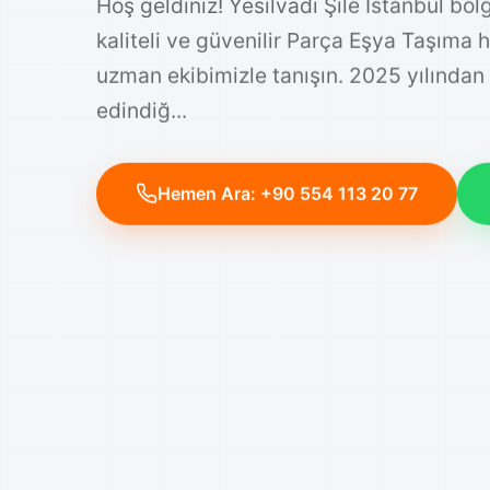
Hoş geldiniz! Yesilvadi Şile İstanbul böl
kaliteli ve güvenilir Parça Eşya Taşıma 
uzman ekibimizle tanışın. 2025 yılından
edindiğ...
Hemen Ara: +90 554 113 20 77