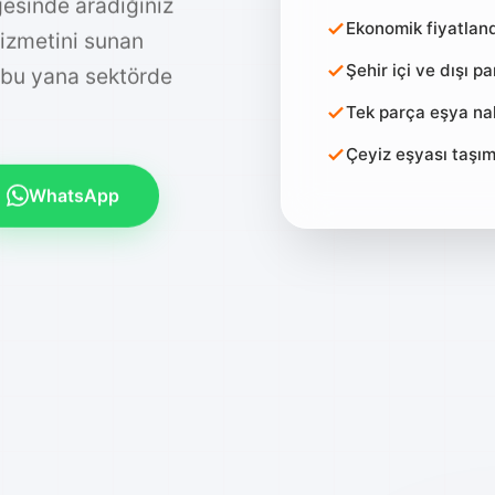
gesinde aradığınız
Ekonomik fiyatlan
hizmetini sunan
Şehir içi ve dışı p
 bu yana sektörde
Tek parça eşya nak
Çeyiz eşyası taşı
WhatsApp