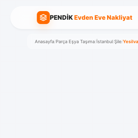
PENDİK
Evden Eve Nakliyat
Anasayfa
/
Parça Eşya Taşıma
/
İstanbul
/
Şile
/
Yesilva