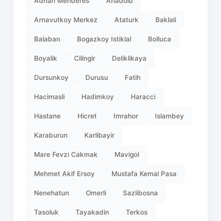
Adnan Menderes
Anadolu
Arnavutkoy Merkez
Ataturk
Baklali
Balaban
Bogazkoy Istiklal
Bolluca
Boyalik
Cilingir
Deliklikaya
Dursunkoy
Durusu
Fatih
Hacimasli
Hadimkoy
Haracci
Hastane
Hicret
Imrahor
Islambey
Karaburun
Karlibayir
Mare Fevzi Cakmak
Mavigol
Mehmet Akif Ersoy
Mustafa Kemal Pasa
Nenehatun
Omerli
Sazlibosna
Tasoluk
Tayakadin
Terkos