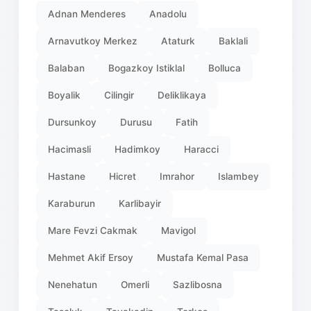
Adnan Menderes
Anadolu
Arnavutkoy Merkez
Ataturk
Baklali
Balaban
Bogazkoy Istiklal
Bolluca
Boyalik
Cilingir
Deliklikaya
Dursunkoy
Durusu
Fatih
Hacimasli
Hadimkoy
Haracci
Hastane
Hicret
Imrahor
Islambey
Karaburun
Karlibayir
Mare Fevzi Cakmak
Mavigol
Mehmet Akif Ersoy
Mustafa Kemal Pasa
Nenehatun
Omerli
Sazlibosna