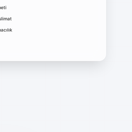
meti
slimat
acılık