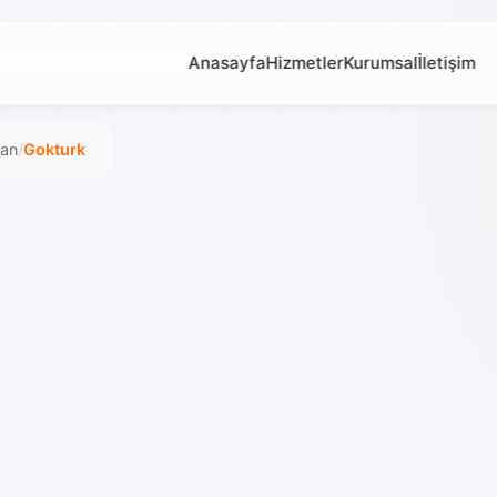
Anasayfa
Hizmetler
Kurumsal
İletişim
tan
/
Gokturk